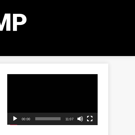
MP
動
画
プ
レ
ー
00:00
11:07
ヤ
ー