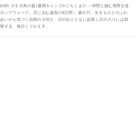
2025 ガキ大将の森1週間キャンプinくちくまの ～仲間と挑む熊野古道
ロングウォーク。共に歩む成長の8日間～ 森や川、生きものとのふれ
あいから気づく自然の大切さ、日の出とともに起床し日の入りには就
寝する、毎日くりかえす...