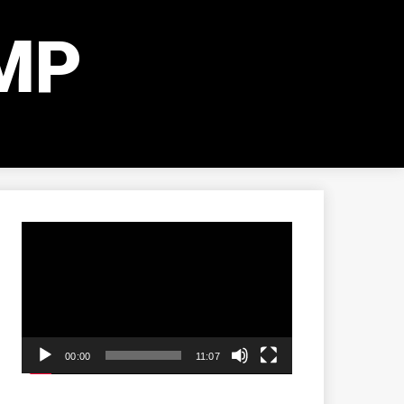
MP
動
画
プ
レ
ー
00:00
11:07
ヤ
ー